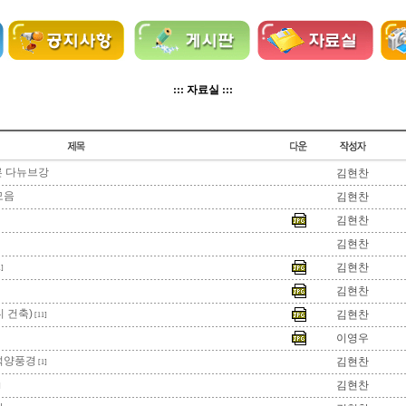
::: 자료실 :::
른 다뉴브강
김현찬
모음
김현찬
김현찬
김현찬
김현찬
]
김현찬
 건축)
김현찬
[11]
이영우
석양풍경
김현찬
[1]
김현찬
]