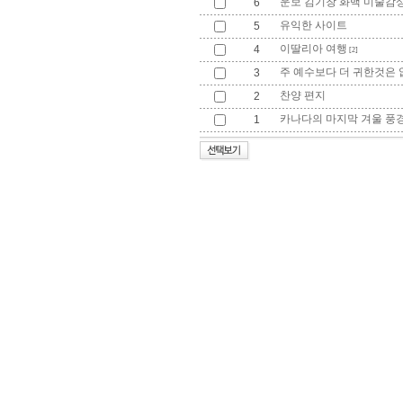
운보 김기창 화백 미술감
6
유익한 사이트
5
이딸리아 여행
4
[2]
주 예수보다 더 귀한것은 
3
찬양 편지
2
카나다의 마지막 겨울 풍
1