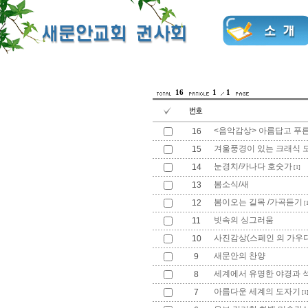
16
1
1
<음악감상> 아름답고 푸
16
겨울풍경이 있는 크래식 
15
눈경치/카나다 호숫가
14
[1]
봄소식/새
13
봄이오는 길목 /가곡듣기
12
[1
빗속의 싱그러움
11
사진감상(스페인 의 가우디
10
새문안의 찬양
9
세계에서 유명한 야경과 
8
아름다운 세계의 도자기
7
[1