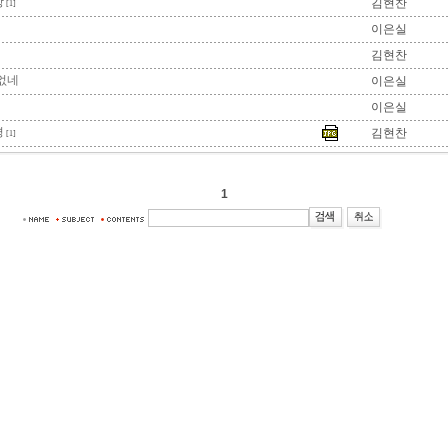
상
김현찬
[1]
이은실
김현찬
없네
이은실
이은실
경
김현찬
[1]
1