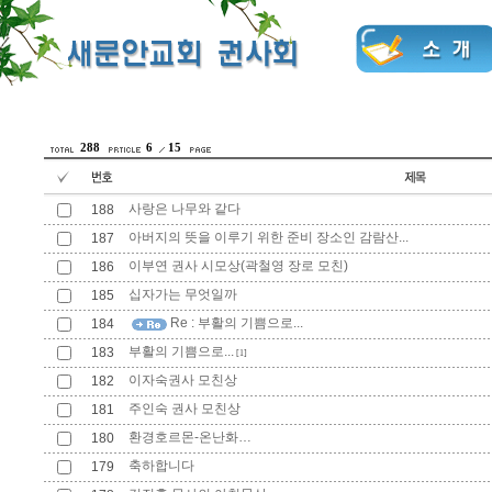
288
6
15
사랑은 나무와 같다
188
아버지의 뜻을 이루기 위한 준비 장소인 감람산...
187
이부연 권사 시모상(곽철영 장로 모친)
186
십자가는 무엇일까
185
Re : 부활의 기쁨으로...
184
부활의 기쁨으로...
183
[1]
이자숙권사 모친상
182
주인숙 권사 모친상
181
환경호르몬-온난화…
180
축하합니다
179