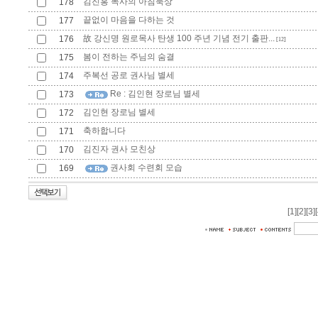
김진홍 목사의 아침묵상
178
끝없이 마음을 다하는 것
177
故 강신명 원로목사 탄생 100 주년 기념 전기 출판...
176
[12]
봄이 전하는 주님의 숨결
175
주복선 공로 권사님 별세
174
Re : 김인현 장로님 별세
173
김인현 장로님 별세
172
축하합니다
171
김진자 권사 모친상
170
권사회 수련회 모습
169
[1]
[2]
[3]