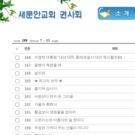
288
7
15
이명박 대통령 "내년 G20, 新세계질서 대안 제시할것&q...
168
꽃병이 깨졌을 때
167
삶이란
166
★ 최고의 보약 ★
165
즐기며 삽시다.
164
사랑보다 먼저 온 그리움
163
가을의 환희
162
[1]
황금보다 생명줄을 잡아라
161
고운미소와 아름다운 말 한마디
160
우정은 가져다 주는 선물이 아니다
159