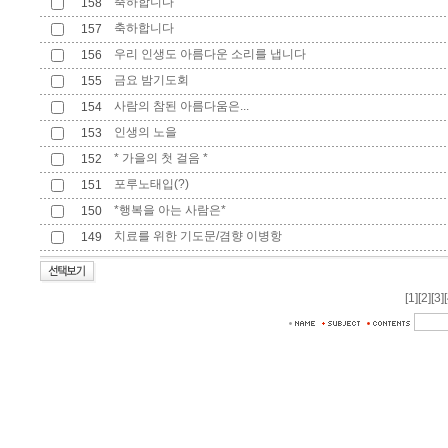
축하합니다
158
축하합니다
157
우리 인생도 아름다운 소리를 냅니다
156
금요 밤기도회
155
사람의 참된 아름다움은...
154
인생의 노을
153
* 가을의 첫 걸음 *
152
포루노태입(?)
151
*행복을 아는 사람은*
150
치료를 위한 기도문/겸향 이병항
149
[1]
[2]
[3]