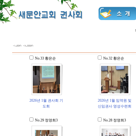
No.33
황은순
No.32
황은순
2026년 1월 권사회 기
2026년 1월 임역원 및
도회
신임권사 영성수련회
No.29
정영희3
No.28
정영희3