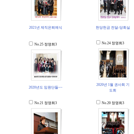
2021년 제직은퇴예식
헌당헌금 전달-당회실
No.24
정영희3
No.25
정영희3
2020년 1월 권사회 기
2020년도 임원단들~~
도회
No.21
정영희3
No.20
정영희3