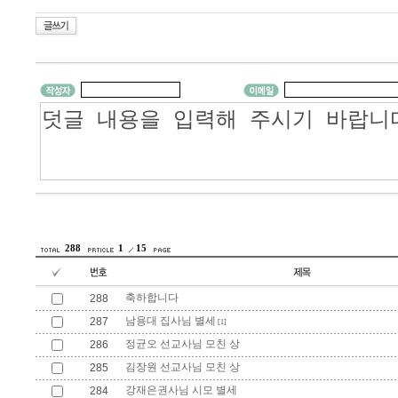
288
1
15
축하합니다
288
남용대 집사님 별세
287
[1]
정균오 선교사님 모친 상
286
김장원 선교사님 모친 상
285
강재은권사님 시모 별세
284