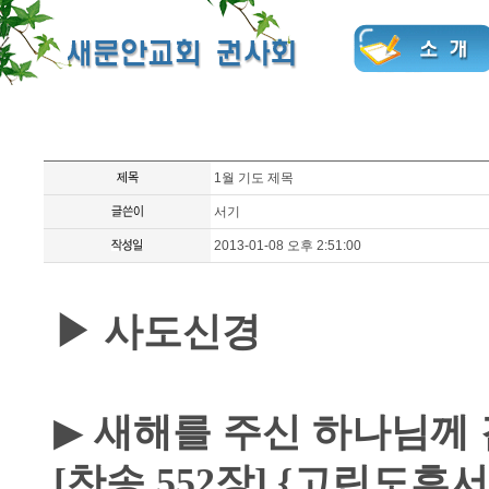
1월 기도 제목
서기
2013-01-08 오후 2:51:00
▶
사도신경
▶
새해를 주신 하나님께
[
찬송
552
장
] {
고린도후