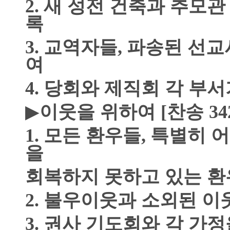
2.
새 성전 건축과 추모관
록
3.
교역자들
,
파송된 선교
여
4.
당회와 제직회 각 부서
▶
이웃을 위하여
[
찬송
34
1.
모든 환우들
,
특별히 어
을
회복하지 못하고 있는 
2.
불우이웃과 소외된 이
3.
권사 기도회와 각 가정