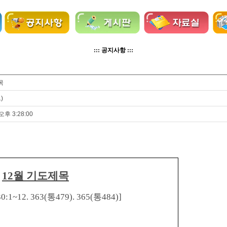
::: 공지사항 :::
목
.
)
오후 3:28:00
12
월 기도제목
0:1~12. 363(
통
479). 365(
통
484)]