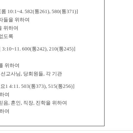
[
롬
10:1~4. 582(
통
261), 580(
통
371)]
자들을 위하여
을 위하여
 없도록
전
3:10~11. 600(
통
242), 210(
통
245)]
를 위하여
,
선교사님
,
당회원들
,
각 기관
[
요
1 4:11. 503(
통
373), 515(
통
256)]
위하여
믿음
,
혼인
,
직장
,
진학을 위하여
위하여