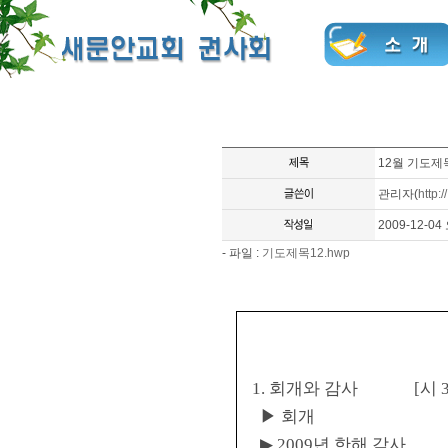
12월 기도제
관리자
(
http://
2009-12-04 
- 파일 :
기도제목12.hwp
1.
회개와 감사
[
시
3
▶ 회개
▶
2009
년 한해 감사