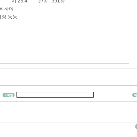
23:4 찬송 : 391장
위하여
직장 등등