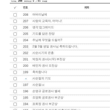
288
5
15
어버이날에
208
사랑의 교육자, 어머니!
207
생각 업그레이드
206
기도를 담은 찬양
205
주님께 무엇을 드릴까?
204
2월 3월 생일 권사님 축하드립니다.
203
사순시기의 은총
202
박정자 권사(시무) 부친상
201
배민자 권사 모친상
200
축하합니다
199
사순절의 기도
사순절
197
[1]
손명규 공로권사 별세
196
조양희 공로권사 부군상
195
표희정 권사 부군상
194