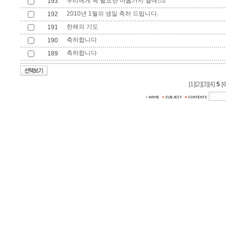
우리에게 꼭 필요한 아홉가지 열매
193
[13]
2010년 1월의 생일 축하 드립니다.
192
한해의 기도
191
축하합니다
190
축하합니다
189
[1]
[2]
[3]
[4]
5
[