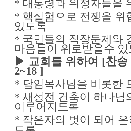
대통령과 위정자들을 
*
핵실험으로 전쟁을 위
*
있도록
국민들의 직장문제와 
*
마음들이 위로받을
수 
▶
교회를 위하여
[
찬송
2~18 ]
담임목사님을 비롯한 
*
새성전 건축이 하나님
*
이루어지도록
작은자의 벗이 되어 은
*
도록