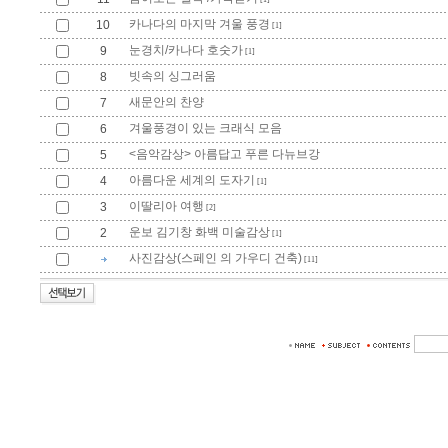
카나다의 마지막 겨울 풍경
10
[1]
눈경치/카나다 호숫가
9
[1]
빗속의 싱그러움
8
새문안의 찬양
7
겨울풍경이 있는 크래식 모음
6
<음악감상> 아름답고 푸른 다뉴브강
5
아름다운 세계의 도자기
4
[1]
이딸리아 여행
3
[2]
운보 김기창 화백 미술감상
2
[1]
사진감상(스페인 의 가우디 건축)
[11]