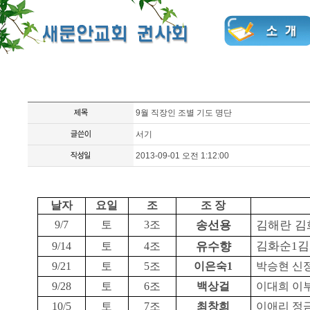
9월 직장인 조별 기도 명단
서기
2013-09-01 오전 1:12:00
날자
요일
조
조 장
송선용
김해란 김
9/7
토
3
조
김화순
김
유수향
1
9/14
토
4
조
9/21
토
5
조
이은숙
1
박승현 신
9/28
토
6
조
백상걸
이대희
이
10/5
토
7
조
최창희
이애리
정