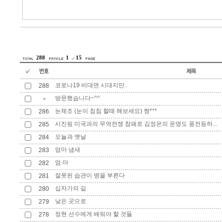
288
1
15
코로나19 비대면 시대지만..
288
방문했습니다~^^
눈체조 (눈이 침침 할때 해보세요) 짱***
286
시진핑 미국과의 무역전쟁 참패로 김정은의 운명도 풍전등하...
285
오늘과 옛날
284
엄마 냄새
283
엄 마
282
잘못된 습관이 병을 부른다
281
십자가의 길
280
낮은 곳으로
279
정현 선수에게 배워야 할 것들
278